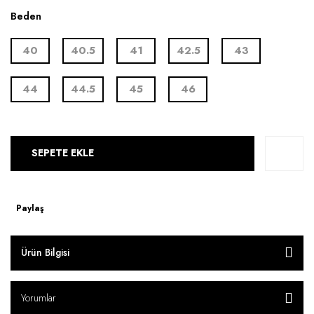
Beden
40
40.5
41
42.5
43
44
44.5
45
46
SEPETE EKLE
Paylaş
Ürün Bilgisi
Yorumlar