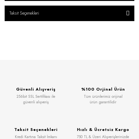
Taksit Seçenekleri
Güvenli Alışveriş
%100 Orjinal Ürün
256bit SSL Sertifikası ile
Tüm ürünlerimiz orijinal
güvenli alışveriş
ürün garantilidir
Taksit Seçenekleri
Hızlı & Ücretsiz Kargo
Kredi Kartına Taksit İmkanı
750 TL & Üzeri Alışverişlerinizde