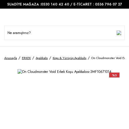
SUADİYE MAĞAZA :0530 140 42 40 / E-TİCARET : 0536 796 07 27
Anasayfa
ERKEK
Ayakkabı
Koşu & Yürüyüş Ayakkabı
On Cloudmonster Void Erke
%5