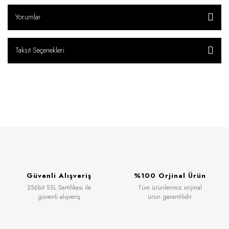
Yorumlar
Taksit Seçenekleri
Güvenli Alışveriş
%100 Orjinal Ürün
256bit SSL Sertifikası ile
Tüm ürünlerimiz orijinal
güvenli alışveriş
ürün garantilidir