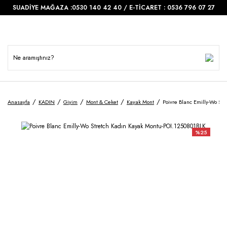
SUADİYE MAĞAZA :0530 140 42 40 / E-TİCARET : 0536 796 07 27
Anasayfa
KADIN
Giyim
Mont & Ceket
Kayak Mont
Poivre Blanc Emilly-Wo St
%25