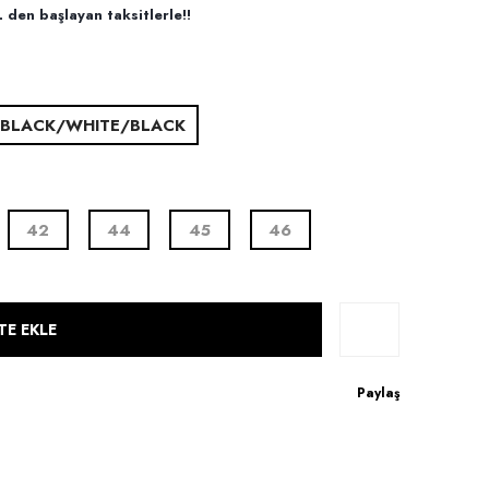
den başlayan taksitlerle!!
BLACK/WHITE/BLACK
42
44
45
46
TE EKLE
Paylaş