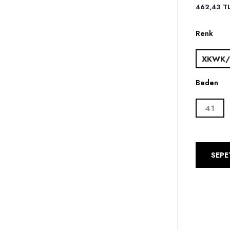
462,43 TL 
Renk
XKWK/
Beden
41
SEPE