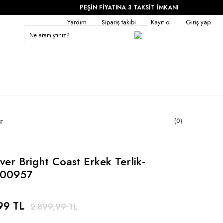
PEŞİN FİYATINA 3 TAKSİT İMKANI
Yardım
Sipariş takibi
Kayıt ol
Giriş yap
r
(0)
lver Bright Coast Erkek Terlik-
00957
99 TL
2.899,99 TL