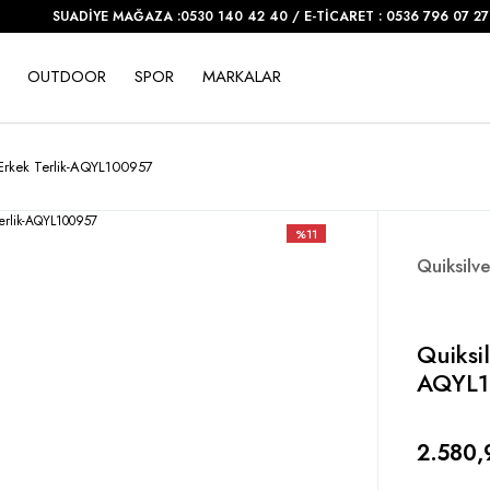
SUADİYE MAĞAZA :0530 140 42 40 / E-TİCARET : 0536 796 07 27
OUTDOOR
SPOR
MARKALAR
t Erkek Terlik-AQYL100957
%11
Quiksilve
Quiksi
AQYL1
2.580,