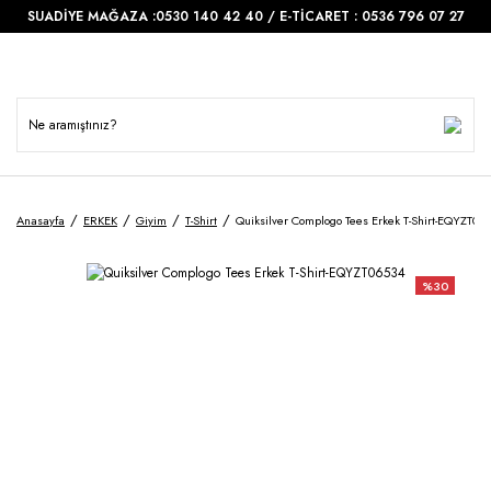
SUADİYE MAĞAZA :0530 140 42 40 / E-TİCARET : 0536 796 07 27
Anasayfa
ERKEK
Giyim
T-Shirt
Quiksilver Complogo Tees Erkek T-Shirt-EQYZT06
%30