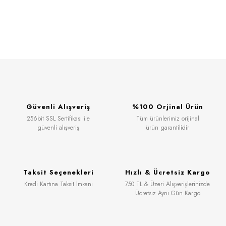
Güvenli Alışveriş
%100 Orjinal Ürün
256bit SSL Sertifikası ile
Tüm ürünlerimiz orijinal
güvenli alışveriş
ürün garantilidir
Taksit Seçenekleri
Hızlı & Ücretsiz Kargo
Kredi Kartına Taksit İmkanı
750 TL & Üzeri Alışverişlerinizde
Ücretsiz Aynı Gün Kargo