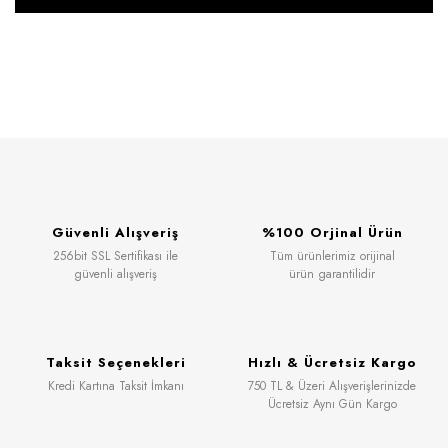
Güvenli Alışveriş
%100 Orjinal Ürün
256bit SSL Sertifikası ile
Tüm ürünlerimiz orijinal
güvenli alışveriş
ürün garantilidir
Taksit Seçenekleri
Hızlı & Ücretsiz Kargo
Kredi Kartına Taksit İmkanı
750 TL & Üzeri Alışverişlerinizde
Ücretsiz Aynı Gün Kargo