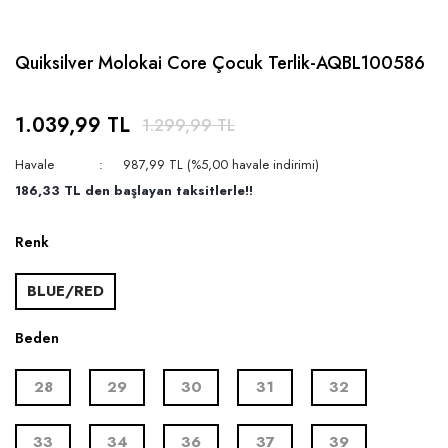
Quiksilver Molokai Core Çocuk Terlik-AQBL100586
1.039,99 TL
1.299,99 TL
Havale
987,99 TL (%5,00 havale indirimi)
186,33 TL den başlayan taksitlerle!!
Renk
BLUE/RED
Beden
28
29
30
31
32
33
34
36
37
39