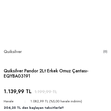
Quiksilver
(0)
Quiksilver Pandor 2Lt Erkek Omuz Çantası-
EQYBA03191
1.139,99 TL
1.199,99 TL
Havale
1.082,99 TL (%5,00 havale indirimi)
204,25 TL den başlayan taksitlerle!!