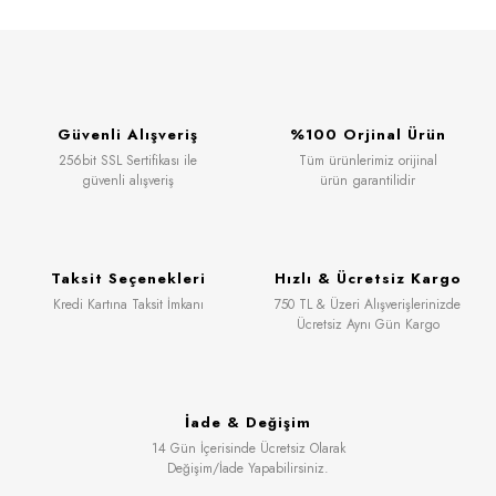
Güvenli Alışveriş
%100 Orjinal Ürün
256bit SSL Sertifikası ile
Tüm ürünlerimiz orijinal
güvenli alışveriş
ürün garantilidir
Taksit Seçenekleri
Hızlı & Ücretsiz Kargo
Kredi Kartına Taksit İmkanı
750 TL & Üzeri Alışverişlerinizde
Ücretsiz Aynı Gün Kargo
İade & Değişim
14 Gün İçerisinde Ücretsiz Olarak
Değişim/İade Yapabilirsiniz.