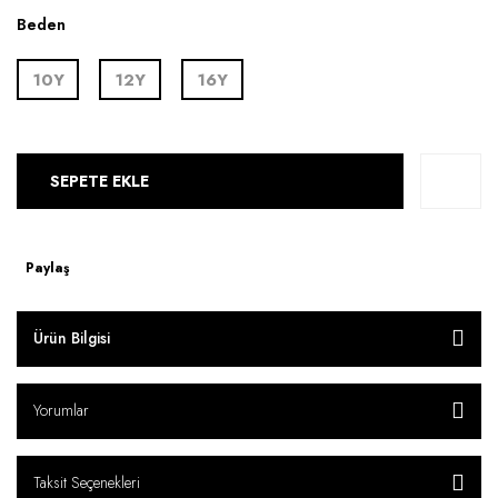
Beden
10Y
12Y
16Y
SEPETE EKLE
Paylaş
Ürün Bilgisi
Yorumlar
Taksit Seçenekleri