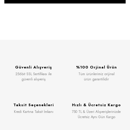
Güvenli Alışveriş
%100 Orjinal Ürün
256bit SSL Sertifikası ile
Tüm ürünlerimiz orijinal
güvenli alışveriş
ürün garantilidir
Taksit Seçenekleri
Hızlı & Ücretsiz Kargo
Kredi Kartına Taksit İmkanı
750 TL & Üzeri Alışverişlerinizde
Ücretsiz Aynı Gün Kargo