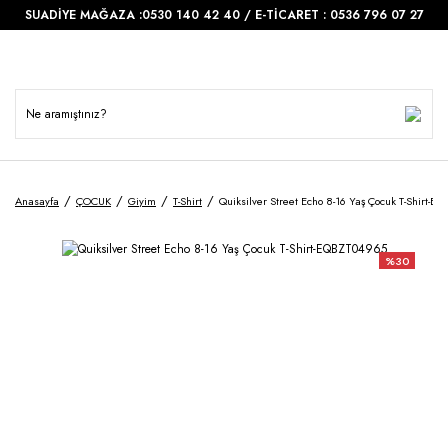
SUADİYE MAĞAZA :0530 140 42 40 / E-TİCARET : 0536 796 07 27
Anasayfa
ÇOCUK
Giyim
T-Shirt
Quiksilver Street Echo 8-16 Yaş Çocuk T-Shirt-E
%30