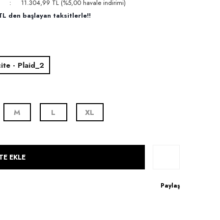
11.304,99 TL (%5,00 havale indirimi)
L den başlayan taksitlerle!!
ite - Plaid_2
M
L
XL
TE EKLE
Paylaş