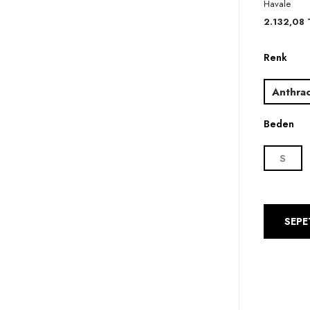
Havale
2.132,08 T
Renk
Anthrac
Beden
S
SEPE