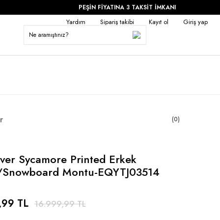
PEŞİN FİYATINA 3 TAKSİT İMKANI
Yardım
Sipariş takibi
Kayıt ol
Giriş yap
r
(0)
lver Sycamore Printed Erkek
/Snowboard Montu-EQYTJ03514
,99 TL
16.999,99 TL