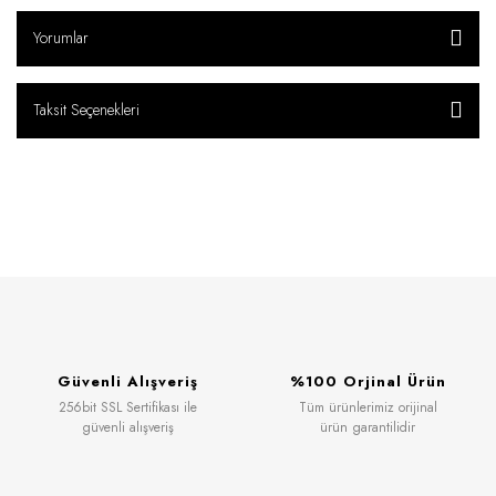
Yorumlar
Taksit Seçenekleri
Güvenli Alışveriş
%100 Orjinal Ürün
256bit SSL Sertifikası ile
Tüm ürünlerimiz orijinal
güvenli alışveriş
ürün garantilidir