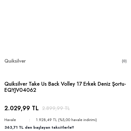
Quiksilver
(0)
Quiksilver Take Us Back Volley 17 Erkek Deniz Şortu-
EQYJV04062
2.029,99 TL
2.899,99 TL
Havale
1.928,49 TL (%5,00 havale indirimi)
363,71 TL den başlayan taksitlerle!!