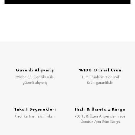
Güvenli Alışveriş
%100 Orjinal Ürün
256bit SSL Sertifikası ile
Tüm ürünlerimiz orijinal
güvenli alışveriş
ürün garantilidir
Taksit Seçenekleri
Hızlı & Ücretsiz Kargo
Kredi Kartına Taksit İmkanı
750 TL & Üzeri Alışverişlerinizde
Ücretsiz Aynı Gün Kargo