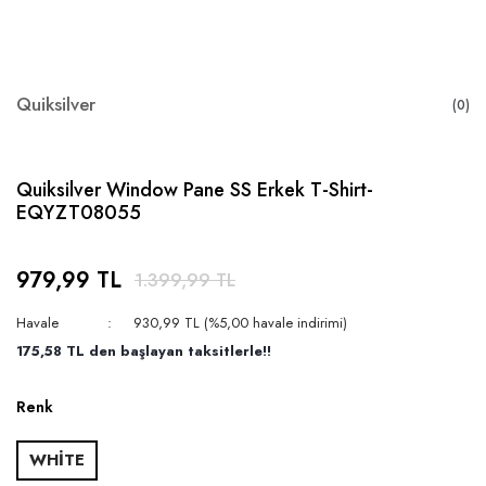
Quiksilver
(0)
Quiksilver Window Pane SS Erkek T-Shirt-
EQYZT08055
979,99 TL
1.399,99 TL
Havale
930,99 TL (%5,00 havale indirimi)
175,58 TL den başlayan taksitlerle!!
Renk
WHİTE