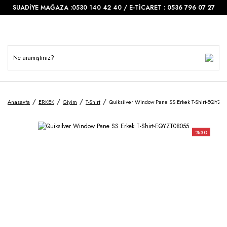
SUADİYE MAĞAZA :0530 140 42 40 / E-TİCARET : 0536 796 07 27
Anasayfa
ERKEK
Giyim
T-Shirt
Quiksilver Window Pane SS Erkek T-Shirt-EQYZT
%30