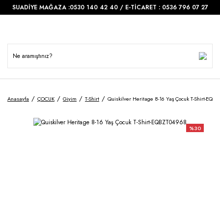
SUADİYE MAĞAZA :0530 140 42 40 / E-TİCARET : 0536 796 07 27
Anasayfa
ÇOCUK
Giyim
T-Shirt
Quiskilver Heritage 8-16 Yaş Çocuk T-Shirt-EQB
%30