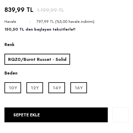
839,99 TL
1.199,99 TL
Havale
797,99 TL (%5,00 havale indirimi)
150,50 TL den başlayan taksitlerle!!
Renk
RQZ0/Burnt Russet - Solid
Beden
10Y
12Y
14Y
16Y
SEPETE EKLE