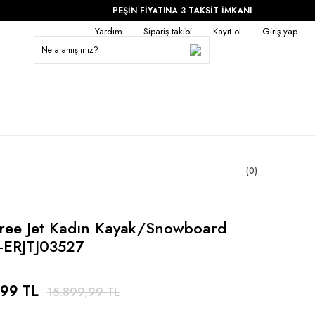
PEŞİN FİYATINA 3 TAKSİT İMKANI
Yardım
Sipariş takibi
Kayıt ol
Giriş yap
(0)
ree Jet Kadın Kayak/Snowboard
-ERJTJ03527
,99 TL
15.899,99 TL