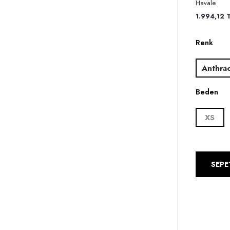
Havale
1.994,12 T
Renk
Anthrac
Beden
XS
SEPE