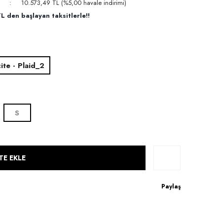
10.573,49 TL (%5,00 havale indirimi)
L den başlayan taksitlerle!!
ite - Plaid_2
S
TE EKLE
Paylaş