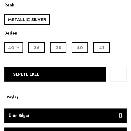
Renk
METALLIC SILVER
Beden
40 ⅔
36
38
40
41
SEPETE EKLE
Paylaş
Ürün Bilgisi