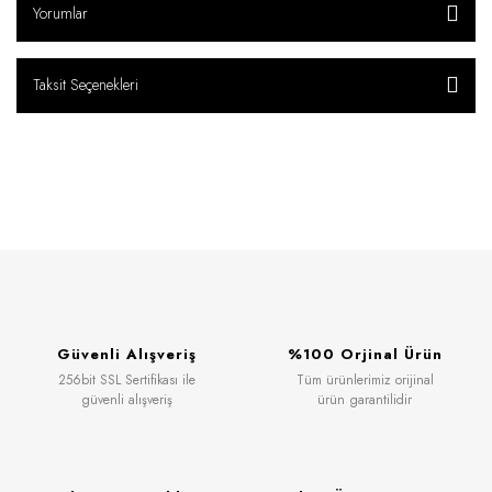
Yorumlar
Taksit Seçenekleri
Güvenli Alışveriş
%100 Orjinal Ürün
256bit SSL Sertifikası ile
Tüm ürünlerimiz orijinal
güvenli alışveriş
ürün garantilidir