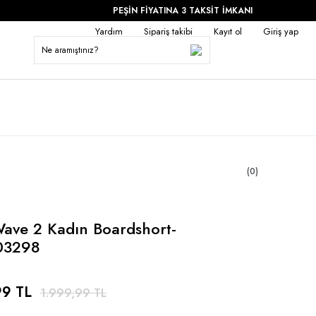
PEŞİN FİYATINA 3 TAKSİT İMKANI
Yardım
Sipariş takibi
Kayıt ol
Giriş yap
(0)
ave 2 Kadın Boardshort-
03298
99 TL
1.999,99 TL