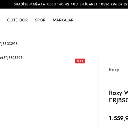
SUADİYE MAĞAZA :0530 140 42 40 / E-TİCARET : 0536 796 07 27
OUTDOOR
SPOR
MARKALAR
ERJBS03298
%22
Roxy
Roxy W
ERJBS
1.559,