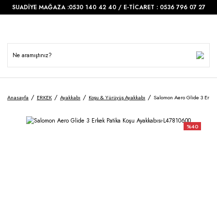
SUADİYE MAĞAZA :0530 140 42 40 / E-TİCARET : 0536 796 07 27
Anasayfa
ERKEK
Ayakkabı
Koşu & Yürüyüş Ayakkabı
Salomon Aero Glide 3 Erkek
%40