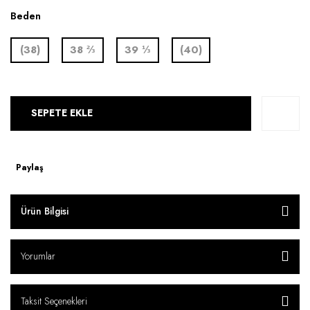
Beden
(38)
38 ⅔
39 ⅓
(40)
SEPETE EKLE
Paylaş
Ürün Bilgisi
Yorumlar
Taksit Seçenekleri