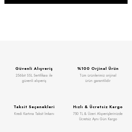
Güvenli Alışveriş
%100 Orjinal Ürün
256bit SSL Sertifikası ile
Tüm ürünlerimiz orijinal
güvenli alışveriş
ürün garantilidir
Taksit Seçenekleri
Hızlı & Ücretsiz Kargo
Kredi Kartına Taksit İmkanı
750 TL & Üzeri Alışverişlerinizde
Ücretsiz Aynı Gün Kargo