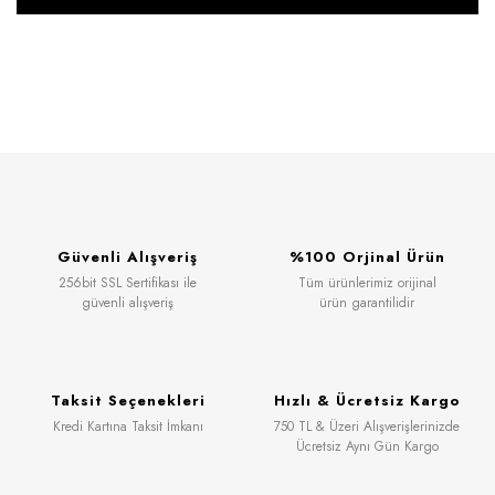
Güvenli Alışveriş
%100 Orjinal Ürün
256bit SSL Sertifikası ile
Tüm ürünlerimiz orijinal
güvenli alışveriş
ürün garantilidir
Taksit Seçenekleri
Hızlı & Ücretsiz Kargo
Kredi Kartına Taksit İmkanı
750 TL & Üzeri Alışverişlerinizde
Ücretsiz Aynı Gün Kargo