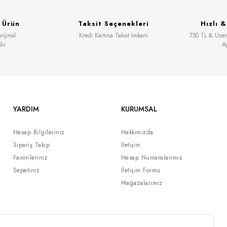
 Ürün
Taksit Seçenekleri
Hızlı 
ijinal
Kredi Kartına Taksit İmkanı
750 TL & Üzeri
dir
A
YARDIM
KURUMSAL
Hesap Bilgileriniz
Hakkımızda
Sipariş Takip
İletişim
Favorileriniz
Hesap Numaralarımız
Sepetiniz
İletişim Formu
Mağazalarımız