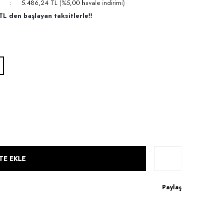
5.486,24 TL (%5,00 havale indirimi)
L den başlayan taksitlerle!!
TE EKLE
Paylaş