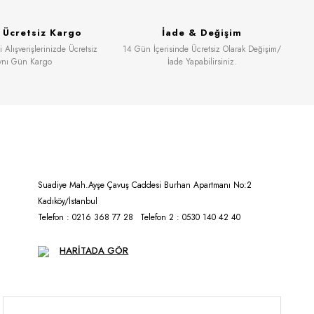
& Ücretsiz Kargo
İade & Değişim
 Alışverişlerinizde Ücretsiz
14 Gün İçerisinde Ücretsiz Olarak Değişim/
ynı Gün Kargo
İade Yapabilirsiniz.
Suadiye Mah.Ayşe Çavuş Caddesi Burhan Apartmanı No:2
Kadıköy/İstanbul
Telefon : 0216 368 77 28
Telefon 2 : 0530 140 42 40
HARİTADA GÖR