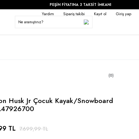
PEŞİN FİYATINA 3 TAKSİT İMKANI
Yardım
Sipariş takibi
Kayıt ol
Giriş yap
(0)
on Husk Jr Çocuk Kayak/Snowboard
-L47926700
99 TL
7.699,99 TL