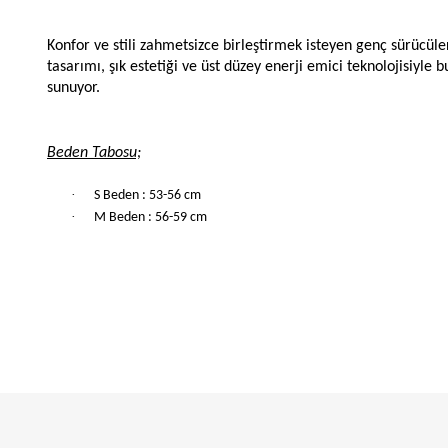
Konfor ve stili zahmetsizce birleştirmek isteyen genç sürücüler
tasarımı, şık estetiği ve üst düzey enerji emici teknolojisiyle
sunuyor.
Beden Tabosu;
·
S Beden : 53-56 cm
·
M Beden : 56-59 cm
Bu ürüne ilk yorumu si
Yorum Yaz