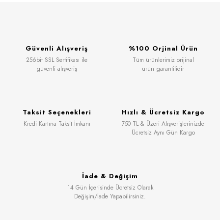
Güvenli Alışveriş
%100 Orjinal Ürün
256bit SSL Sertifikası ile
Tüm ürünlerimiz orijinal
güvenli alışveriş
ürün garantilidir
Taksit Seçenekleri
Hızlı & Ücretsiz Kargo
Kredi Kartına Taksit İmkanı
750 TL & Üzeri Alışverişlerinizde
Ücretsiz Aynı Gün Kargo
İade & Değişim
14 Gün İçerisinde Ücretsiz Olarak
Değişim/İade Yapabilirsiniz.