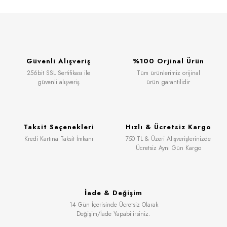
Güvenli Alışveriş
%100 Orjinal Ürün
256bit SSL Sertifikası ile
Tüm ürünlerimiz orijinal
güvenli alışveriş
ürün garantilidir
Taksit Seçenekleri
Hızlı & Ücretsiz Kargo
Kredi Kartına Taksit İmkanı
750 TL & Üzeri Alışverişlerinizde
Ücretsiz Aynı Gün Kargo
İade & Değişim
14 Gün İçerisinde Ücretsiz Olarak
Değişim/İade Yapabilirsiniz.