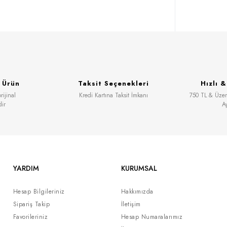
 Ürün
Taksit Seçenekleri
Hızlı 
ijinal
Kredi Kartına Taksit İmkanı
750 TL & Üzeri
dir
A
YARDIM
KURUMSAL
Hesap Bilgileriniz
Hakkımızda
Sipariş Takip
İletişim
Favorileriniz
Hesap Numaralarımız