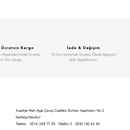
& Ücretsiz Kargo
İade & Değişim
 Alışverişlerinizde Ücretsiz
14 Gün İçerisinde Ücretsiz Olarak Değişim/
ynı Gün Kargo
İade Yapabilirsiniz.
Suadiye Mah.Ayşe Çavuş Caddesi Burhan Apartmanı No:2
Kadıköy/İstanbul
Telefon : 0216 368 77 28
Telefon 2 : 0530 140 42 40