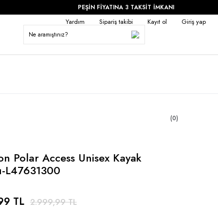
PEŞİN FİYATINA 3 TAKSİT İMKANI
Yardım
Sipariş takibi
Kayıt ol
Giriş yap
(0)
n Polar Access Unisex Kayak
u-L47631300
99 TL
2.999,99 TL