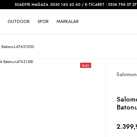
SUADİYE MAĞAZA :0530 140 42 40 / E-TİCARET : 0536 796 07 27
OUTDOOR
SPOR
MARKALAR
k Batonu-L47631300
%20
Salomon
Salomo
Baton
2.399,