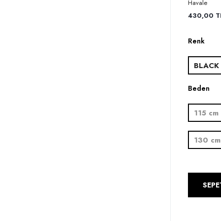
Havale
430,00 TL
Renk
BLACK
Beden
115 cm
130 cm
SEPE