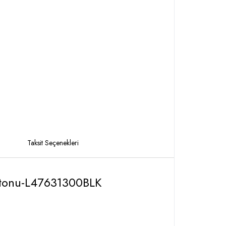
Taksit Seçenekleri
atonu-L47631300BLK
z yapın!