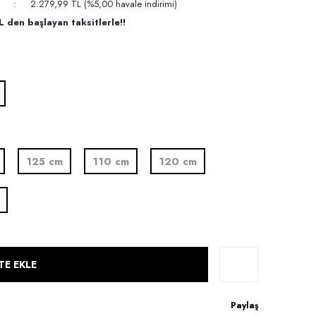
2.279,99 TL (%5,00 havale indirimi)
 den başlayan taksitlerle!!
125 cm
110 cm
120 cm
TE EKLE
Paylaş