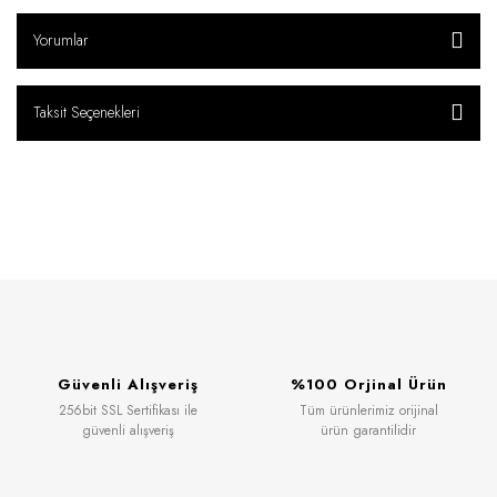
Yorumlar
Taksit Seçenekleri
Güvenli Alışveriş
%100 Orjinal Ürün
256bit SSL Sertifikası ile
Tüm ürünlerimiz orijinal
güvenli alışveriş
ürün garantilidir