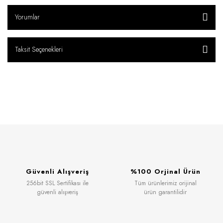
Yorumlar
Taksit Seçenekleri
Güvenli Alışveriş
%100 Orjinal Ürün
256bit SSL Sertifikası ile
Tüm ürünlerimiz orijinal
güvenli alışveriş
ürün garantilidir