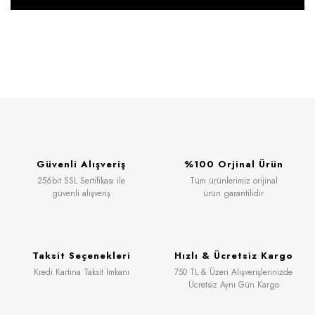
Güvenli Alışveriş
%100 Orjinal Ürün
256bit SSL Sertifikası ile
Tüm ürünlerimiz orijinal
güvenli alışveriş
ürün garantilidir
Taksit Seçenekleri
Hızlı & Ücretsiz Kargo
Kredi Kartına Taksit İmkanı
750 TL & Üzeri Alışverişlerinizde
Ücretsiz Aynı Gün Kargo