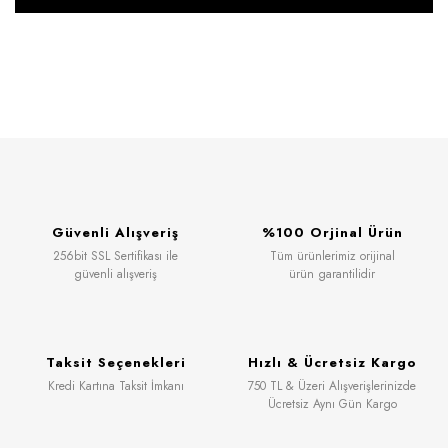
Güvenli Alışveriş
%100 Orjinal Ürün
256bit SSL Sertifikası ile
Tüm ürünlerimiz orijinal
güvenli alışveriş
ürün garantilidir
Taksit Seçenekleri
Hızlı & Ücretsiz Kargo
Kredi Kartına Taksit İmkanı
750 TL & Üzeri Alışverişlerinizde
Ücretsiz Aynı Gün Kargo