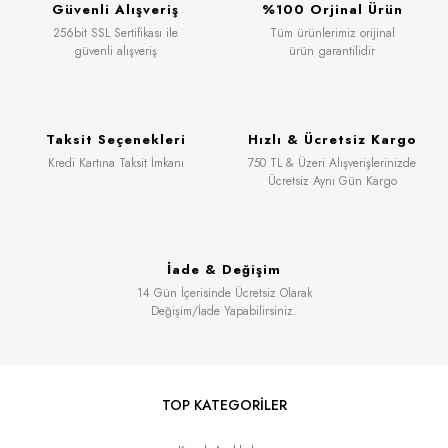
Güvenli Alışveriş
%100 Orjinal Ürün
256bit SSL Sertifikası ile
Tüm ürünlerimiz orijinal
güvenli alışveriş
ürün garantilidir
Taksit Seçenekleri
Hızlı & Ücretsiz Kargo
Kredi Kartına Taksit İmkanı
750 TL & Üzeri Alışverişlerinizde
Ücretsiz Aynı Gün Kargo
İade & Değişim
14 Gün İçerisinde Ücretsiz Olarak
Değişim/İade Yapabilirsiniz.
TOP KATEGORİLER