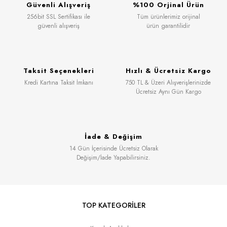
Güvenli Alışveriş
%100 Orjinal Ürün
256bit SSL Sertifikası ile
Tüm ürünlerimiz orijinal
güvenli alışveriş
ürün garantilidir
Taksit Seçenekleri
Hızlı & Ücretsiz Kargo
Kredi Kartına Taksit İmkanı
750 TL & Üzeri Alışverişlerinizde
Ücretsiz Aynı Gün Kargo
İade & Değişim
14 Gün İçerisinde Ücretsiz Olarak
Değişim/İade Yapabilirsiniz.
TOP KATEGORİLER