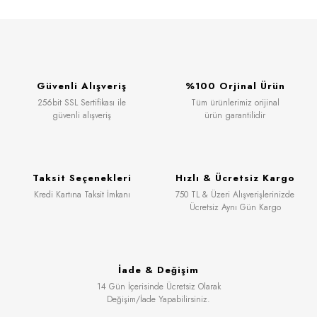
Güvenli Alışveriş
%100 Orjinal Ürün
256bit SSL Sertifikası ile
Tüm ürünlerimiz orijinal
güvenli alışveriş
ürün garantilidir
Taksit Seçenekleri
Hızlı & Ücretsiz Kargo
Kredi Kartına Taksit İmkanı
750 TL & Üzeri Alışverişlerinizde
Ücretsiz Aynı Gün Kargo
İade & Değişim
14 Gün İçerisinde Ücretsiz Olarak
Değişim/İade Yapabilirsiniz.