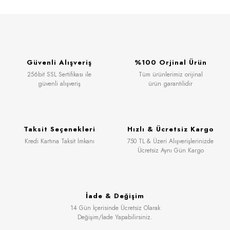
Güvenli Alışveriş
%100 Orjinal Ürün
256bit SSL Sertifikası ile
Tüm ürünlerimiz orijinal
güvenli alışveriş
ürün garantilidir
Taksit Seçenekleri
Hızlı & Ücretsiz Kargo
Kredi Kartına Taksit İmkanı
750 TL & Üzeri Alışverişlerinizde
Ücretsiz Aynı Gün Kargo
İade & Değişim
14 Gün İçerisinde Ücretsiz Olarak
Değişim/İade Yapabilirsiniz.