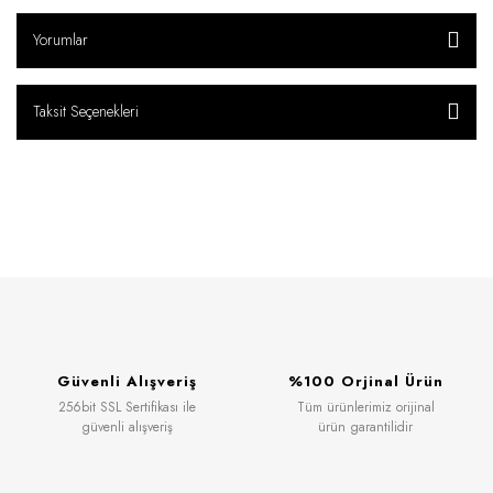
Yorumlar
Taksit Seçenekleri
Güvenli Alışveriş
%100 Orjinal Ürün
256bit SSL Sertifikası ile
Tüm ürünlerimiz orijinal
güvenli alışveriş
ürün garantilidir