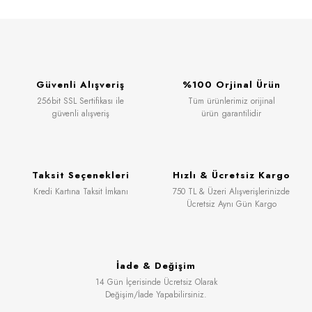
Güvenli Alışveriş
%100 Orjinal Ürün
256bit SSL Sertifikası ile
Tüm ürünlerimiz orijinal
güvenli alışveriş
ürün garantilidir
Taksit Seçenekleri
Hızlı & Ücretsiz Kargo
Kredi Kartına Taksit İmkanı
750 TL & Üzeri Alışverişlerinizde
Ücretsiz Aynı Gün Kargo
İade & Değişim
14 Gün İçerisinde Ücretsiz Olarak
Değişim/İade Yapabilirsiniz.