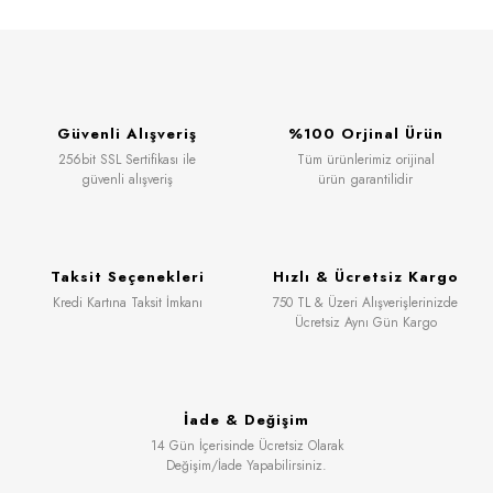
Güvenli Alışveriş
%100 Orjinal Ürün
256bit SSL Sertifikası ile
Tüm ürünlerimiz orijinal
güvenli alışveriş
ürün garantilidir
Taksit Seçenekleri
Hızlı & Ücretsiz Kargo
Kredi Kartına Taksit İmkanı
750 TL & Üzeri Alışverişlerinizde
Ücretsiz Aynı Gün Kargo
İade & Değişim
14 Gün İçerisinde Ücretsiz Olarak
Değişim/İade Yapabilirsiniz.