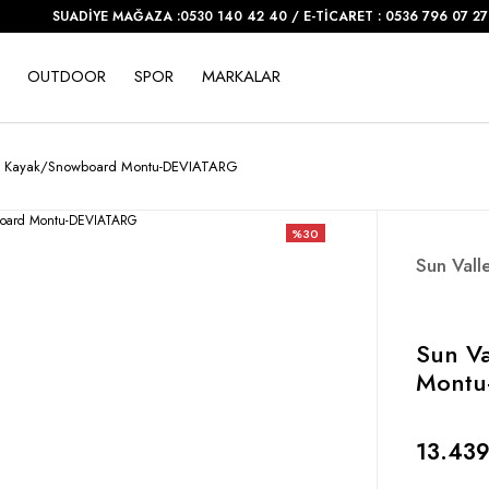
SUADİYE MAĞAZA :0530 140 42 40 / E-TİCARET : 0536 796 07 27
OUTDOOR
SPOR
MARKALAR
kek Kayak/Snowboard Montu-DEVIATARG
%30
Sun Vall
Sun Va
Montu
13.439