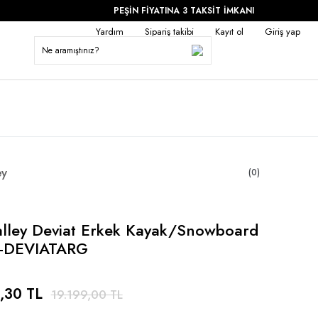
PEŞİN FİYATINA 3 TAKSİT İMKANI
Yardım
Sipariş takibi
Kayıt ol
Giriş yap
ey
(0)
lley Deviat Erkek Kayak/Snowboard
-DEVIATARG
,30 TL
19.199,00 TL