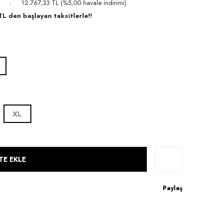
12.767,33 TL (%5,00 havale indirimi)
L den başlayan taksitlerle!!
E
XL
TE EKLE
Paylaş