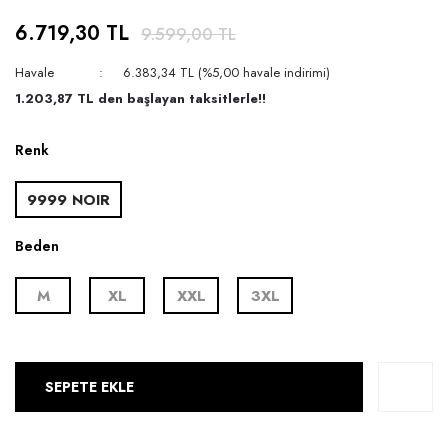
6.719,30 TL
9.599,00 TL
Havale
6.383,34 TL (%5,00 havale indirimi)
1.203,87 TL den başlayan taksitlerle!!
Renk
9999 NOIR
Beden
M
XL
XXL
3XL
SEPETE EKLE