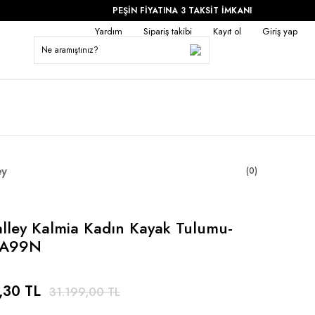
PEŞİN FİYATINA 3 TAKSİT İMKANI
Yardım
Sipariş takibi
Kayıt ol
Giriş yap
ey
(0)
lley Kalmia Kadın Kayak Tulumu-
IA99N
,30 TL
31.199,00 TL