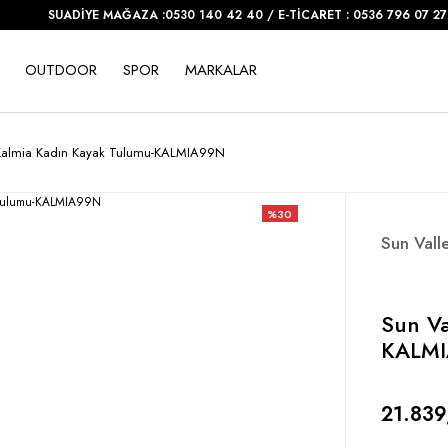
SUADİYE MAĞAZA :0530 140 42 40 / E-TİCARET : 0536 796 07 27
OUTDOOR
SPOR
MARKALAR
 Kalmia Kadın Kayak Tulumu-KALMIA99N
%30
Sun Vall
Sun Va
KALM
21.839