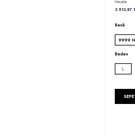
Havale
3.912,87 T
Renk
9999 N
Beden
L
SEPE