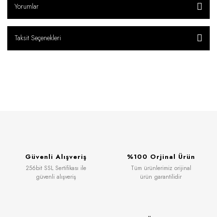
Yorumlar
Taksit Seçenekleri
Güvenli Alışveriş
%100 Orjinal Ürün
256bit SSL Sertifikası ile
Tüm ürünlerimiz orijinal
güvenli alışveriş
ürün garantilidir