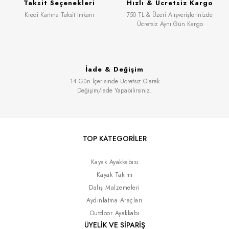
Taksit Seçenekleri
Hızlı & Ücretsiz Kargo
Kredi Kartına Taksit İmkanı
750 TL & Üzeri Alışverişlerinizde
Ücretsiz Aynı Gün Kargo
İade & Değişim
14 Gün İçerisinde Ücretsiz Olarak
Değişim/İade Yapabilirsiniz.
TOP KATEGORİLER
Kayak Ayakkabısı
Kayak Takımı
Dalış Malzemeleri
Aydınlatma Araçları
Outdoor Ayakkabı
ÜYELİK VE SİPARİŞ