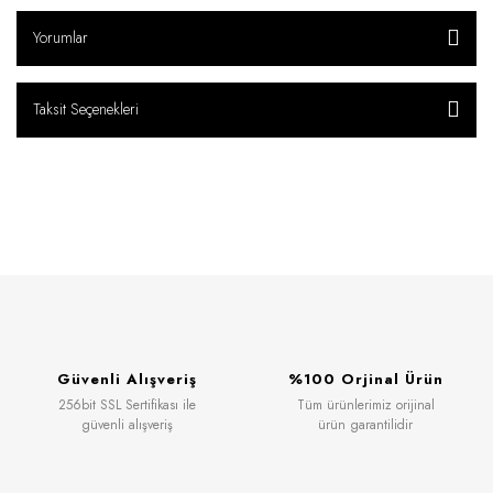
Yorumlar
Taksit Seçenekleri
Güvenli Alışveriş
%100 Orjinal Ürün
256bit SSL Sertifikası ile
Tüm ürünlerimiz orijinal
güvenli alışveriş
ürün garantilidir