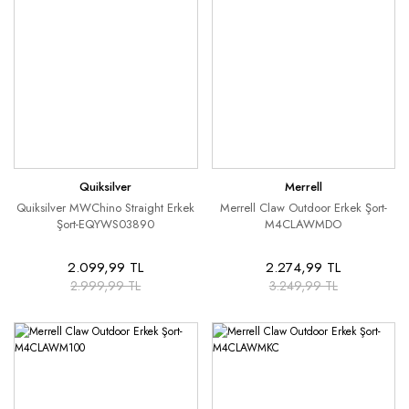
Quiksilver
Merrell
Quiksilver MWChino Straight Erkek
Merrell Claw Outdoor Erkek Şort-
Şort-EQYWS03890
M4CLAWMDO
2.099,99 TL
2.274,99 TL
2.999,99 TL
3.249,99 TL