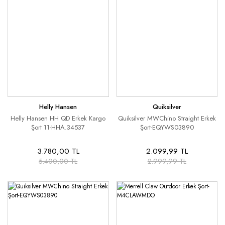
Helly Hansen
Quiksilver
Helly Hansen HH QD Erkek Kargo
Quiksilver MWChino Straight Erkek
Şort 11-HHA.34537
Şort-EQYWS03890
3.780,00 TL
2.099,99 TL
5.400,00 TL
2.999,99 TL