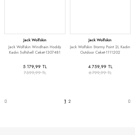
Jack Wolfskin
Jack Wolfskin
Jack Wolfskin Windhain Hoddy
Jack Wolfskin Stormy Point 2L Kadın
Kadın Softshell Ceket-1307481
Outdoor Ceket-1111202
5.179,99 TL
4.759,99 TL
7.399,99 TL
6.799,99 TL
1
2