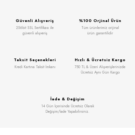
Güvenli Alışveriş
%100 Orjinal Ürün
256bit SSL Sertifikası ile
Tüm ürünlerimiz orijinal
güvenli alışveriş
ürün garantilidir
Taksit Seçenekleri
Hızlı & Ücretsiz Kargo
Kredi Kartına Taksit İmkanı
750 TL & Üzeri Alışverişlerinizde
Ücretsiz Aynı Gün Kargo
İade & Değişim
14 Gün İçerisinde Ücretsiz Olarak
Değişim/İade Yapabilirsiniz.