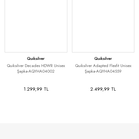
Quiksilver
Quiksilver
Quiksilver Decades HDWR Unisex
Quiksilver Adapted Flexfit Unisex
Şapka-AQYHA04002
Şapka-AQYHA04559
1.299,99 TL
2.499,99 TL