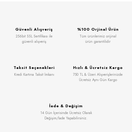
Güvenli Alışveriş
%100 Orjinal Ürün
256bit SSL Sertifikası ile
Tüm ürünlerimiz orijinal
güvenli alışveriş
ürün garantilidir
Taksit Seçenekleri
Hızlı & Ücretsiz Kargo
Kredi Kartına Taksit İmkanı
750 TL & Üzeri Alışverişlerinizde
Ücretsiz Aynı Gün Kargo
İade & Değişim
14 Gün İçerisinde Ücretsiz Olarak
Değişim/İade Yapabilirsiniz.