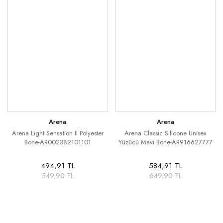
Arena
Arena
Arena Light Sensation II Polyester
Arena Classic Silicone Unisex
Bone-AR002382101101
Yüzücü Mavi Bone-AR916627777
494,91 TL
584,91 TL
549,90 TL
649,90 TL