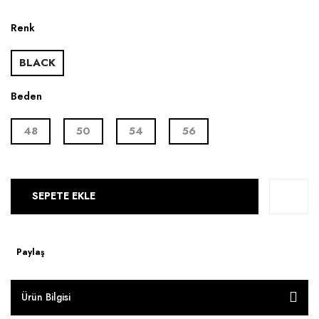
Renk
BLACK
Beden
48
50
54
56
SEPETE EKLE
Paylaş
Ürün Bilgisi