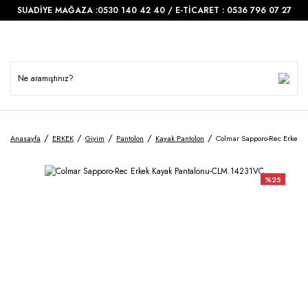
SUADİYE MAĞAZA :0530 140 42 40 / E-TİCARET : 0536 796 07 27
Anasayfa
ERKEK
Giyim
Pantolon
Kayak Pantolon
Colmar Sapporo-Rec Erkek 
%25