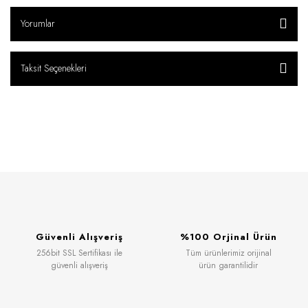
Yorumlar
Taksit Seçenekleri
Güvenli Alışveriş
%100 Orjinal Ürün
256bit SSL Sertifikası ile
Tüm ürünlerimiz orijinal
güvenli alışveriş
ürün garantilidir