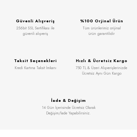
Güvenli Alışveriş
%100 Orjinal Ürün
256bit SSL Sertifikası ile
Tüm ürünlerimiz orijinal
güvenli alışveriş
ürün garantilidir
Taksit Seçenekleri
Hızlı & Ücretsiz Kargo
Kredi Kartına Taksit İmkanı
750 TL & Üzeri Alışverişlerinizde
Ücretsiz Aynı Gün Kargo
İade & Değişim
14 Gün İçerisinde Ücretsiz Olarak
Değişim/İade Yapabilirsiniz.