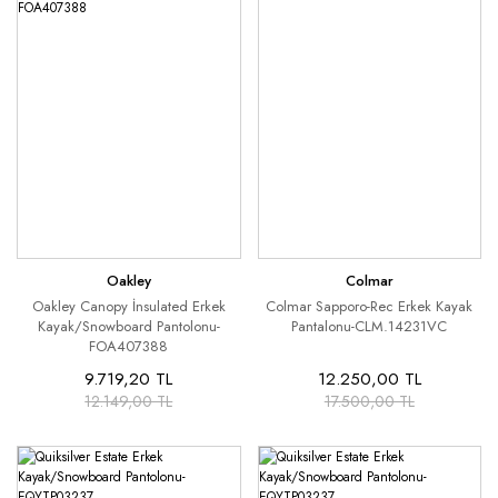
Oakley
Colmar
Oakley Canopy İnsulated Erkek
Colmar Sapporo-Rec Erkek Kayak
Kayak/Snowboard Pantolonu-
Pantalonu-CLM.14231VC
FOA407388
9.719,20 TL
12.250,00 TL
12.149,00 TL
17.500,00 TL