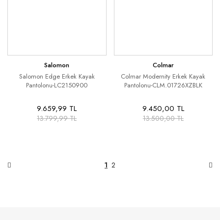
Salomon
Colmar
Salomon Edge Erkek Kayak
Colmar Modernity Erkek Kayak
Pantolonu-LC2150900
Pantolonu-CLM.01726XZBLK
9.659,99 TL
9.450,00 TL
13.799,99 TL
13.500,00 TL
1
2