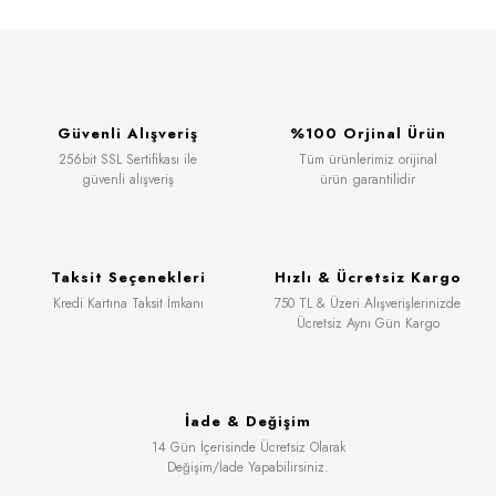
Güvenli Alışveriş
%100 Orjinal Ürün
256bit SSL Sertifikası ile
Tüm ürünlerimiz orijinal
güvenli alışveriş
ürün garantilidir
Taksit Seçenekleri
Hızlı & Ücretsiz Kargo
Kredi Kartına Taksit İmkanı
750 TL & Üzeri Alışverişlerinizde
Ücretsiz Aynı Gün Kargo
İade & Değişim
14 Gün İçerisinde Ücretsiz Olarak
Değişim/İade Yapabilirsiniz.