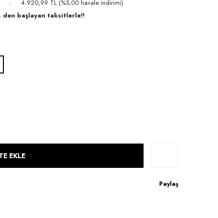
4.920,99 TL (%5,00 havale indirimi)
den başlayan taksitlerle!!
TE EKLE
Paylaş