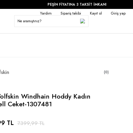
PEŞİN FİYATINA 3 TAKSİT İMKANI
Yardım
Sipariş takibi
Kayıt ol
Giriş yap
fskin
(0)
olfskin Windhain Hoddy Kadın
ell Ceket-1307481
99 TL
7.399,99 TL