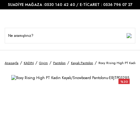
SUADİYE MAĞAZA :0530 140 42 40 / E-TİCARET : 0536 796 07 27
Anasayfa
KADIN
Giyim
Pantolon
Kayak Pantolon
Roxy Rising High PT Kadın
%30