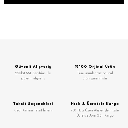
Güvenli Alışveriş
%100 Orjinal Ürün
256bit SSL Sertifikası ile
Tüm ürünlerimiz orijinal
güvenli alışveriş
ürün garantilidir
Taksit Seçenekleri
Hızlı & Ücretsiz Kargo
Kredi Kartına Taksit İmkanı
750 TL & Üzeri Alışverişlerinizde
Ücretsiz Aynı Gün Kargo