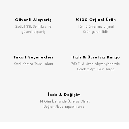
Güvenli Alışveriş
%100 Orjinal Ürün
256bit SSL Sertifikası ile
Tüm ürünlerimiz orijinal
güvenli alışveriş
ürün garantilidir
Taksit Seçenekleri
Hızlı & Ücretsiz Kargo
Kredi Kartına Taksit İmkanı
750 TL & Üzeri Alışverişlerinizde
Ücretsiz Aynı Gün Kargo
İade & Değişim
14 Gün İçerisinde Ücretsiz Olarak
Değişim/İade Yapabilirsiniz.