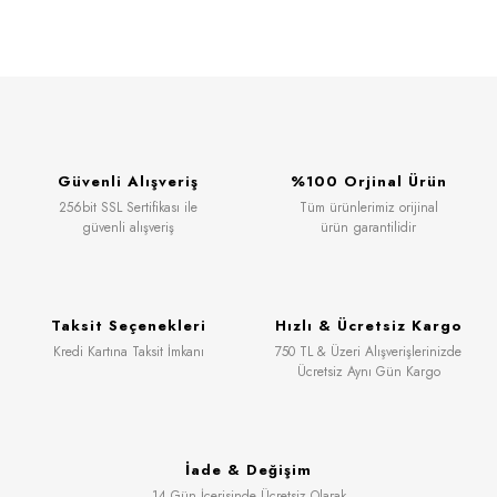
Güvenli Alışveriş
%100 Orjinal Ürün
256bit SSL Sertifikası ile
Tüm ürünlerimiz orijinal
güvenli alışveriş
ürün garantilidir
Taksit Seçenekleri
Hızlı & Ücretsiz Kargo
Kredi Kartına Taksit İmkanı
750 TL & Üzeri Alışverişlerinizde
Ücretsiz Aynı Gün Kargo
İade & Değişim
14 Gün İçerisinde Ücretsiz Olarak