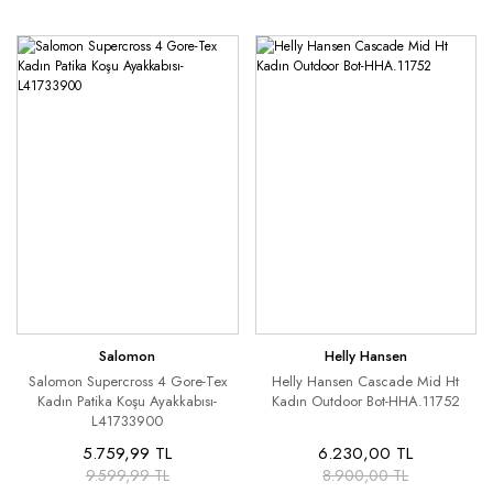
Salomon
Helly Hansen
Salomon Supercross 4 Gore-Tex
Helly Hansen Cascade Mid Ht
Kadın Patika Koşu Ayakkabısı-
Kadın Outdoor Bot-HHA.11752
L41733900
5.759,99 TL
6.230,00 TL
9.599,99 TL
8.900,00 TL