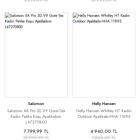
8.299,99 TL
12.999,99 TL
Salomon
Helly Hansen
Salomon XA Pro 3D V9 Gore-Tex
Helly Hansen Whitley HT Kadın
Kadın Patika Koşu Ayakkabısı-
Outdoor Ayakkabı-HHA.11895
L47270800
7.799,99 TL
4.940,00 TL
12.999,99 TL
7.600,00 TL