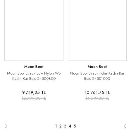
Moon Boot
Moon Boot
Moon Boot Ltrack Low Nylon Wp
Moon Boot Ltrack Polar Kadın Kar
Kadın Kar Botu-24500800
Botu-24501000
9.749,25 TL
10.761,75 TL
12.999,00 TL
14.349,00 TL
1
2
3
4
5