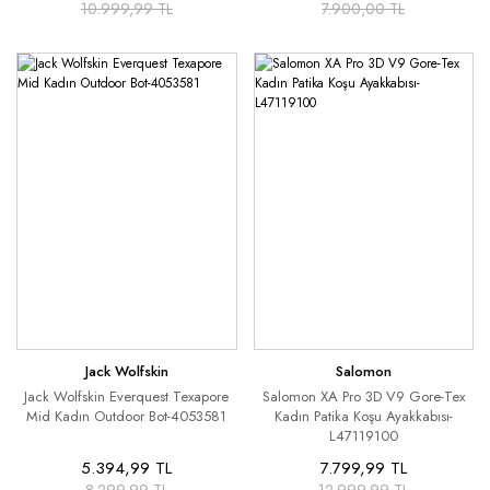
10.999,99 TL
7.900,00 TL
Jack Wolfskin
Salomon
Jack Wolfskin Everquest Texapore
Salomon XA Pro 3D V9 Gore-Tex
Mid Kadın Outdoor Bot-4053581
Kadın Patika Koşu Ayakkabısı-
L47119100
5.394,99 TL
7.799,99 TL